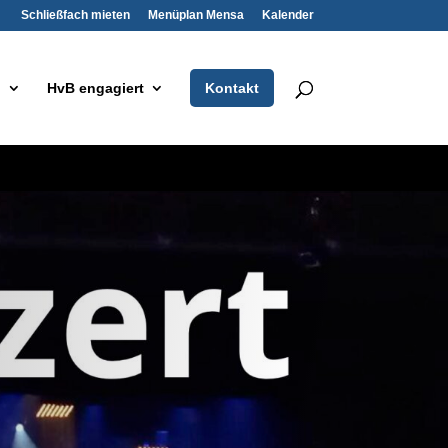
Schließfach mieten
Menüplan Mensa
Kalender
t
HvB engagiert
Kontakt