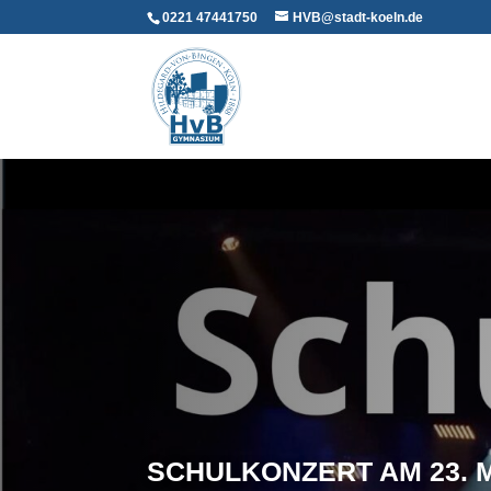
0221 47441750
HVB@stadt-koeln.de
SCHULKONZERT AM 23. M