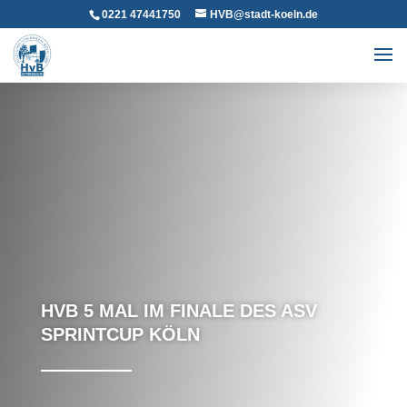
0221 47441750
HVB@stadt-koeln.de
HVB 5 MAL IM FINALE DES ASV
SPRINTCUP KÖLN