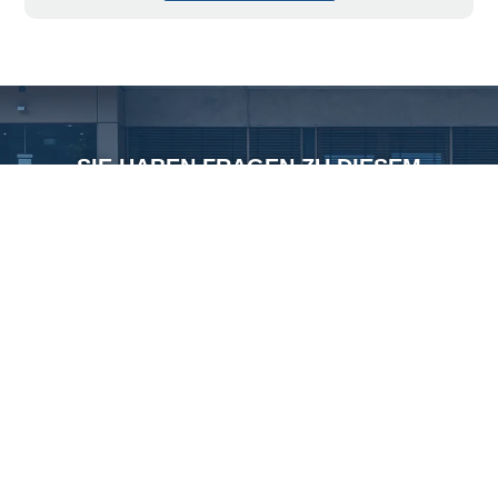
SIE HABEN FRAGEN ZU DIESEM
THEMA?
Nehmen Sie gerne Kontakt zu uns auf.
Gerne beraten wir Sie!
Kontakt aufnehmen
©
Copyright 2026 HvB-Gymnasium