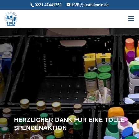
0221 47441750
HVB@stadt-koeln.de
HERZLICHER DANK FÜR EINE TOLLE
SPENDENAKTION